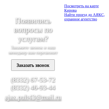
Посмотреть на карте
Кирова
Найти проезд до АЯКС,
Появились
охранное агентство
вопросы по
услугам?
Закажите звонок и наш
менеджер вам перезвонит
Заказать звонок
(8332) 67-53-72
(8332) 46-93-44
ajax.pult43@mail.ru