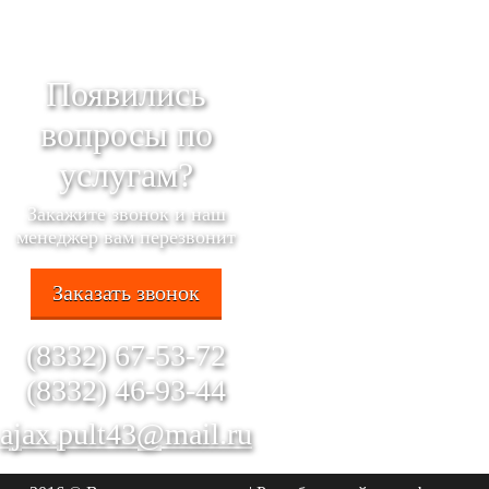
Появились
вопросы по
услугам?
Закажите звонок и наш
менеджер вам перезвонит
Заказать звонок
(8332) 67-53-72
(8332) 46-93-44
ajax.pult43@mail.ru