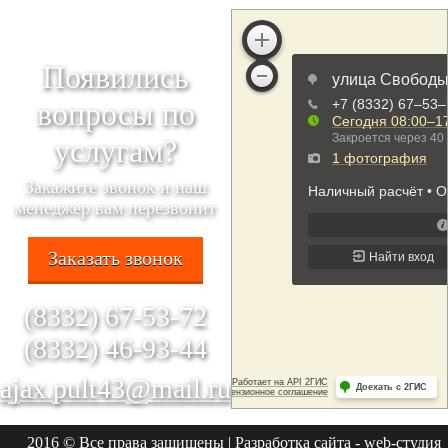
Появились
вопросы по
услугам?
Закажите звонок и наш
менеджер вам перезвонит
Заказать звонок
(8332) 67-53-72
(8332) 46-93-44
ajax.pult43@mail.ru
2016 © Все права защищены | Разработка сайта - web-студия