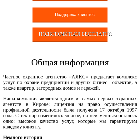
Поддержка клиентов
ПОДКЛЮЧИТЬСЯ БЕСПЛАТНО
Общая информация
Частное
охранное
агентство
«
АЯКС
»
предлагает
комплекс
услуг
по
охране
предприятий
и
других
бизнес
—
объектов, а
также квартир, загородных домов и гаражей.
Наша
компания
является
одним
из
самых
первых
охранных
агентств
в
Кирове
:
лицензия
на
право
осуществления
профильной
деятельности
была
получена
17
октября
1997
года
.
С
тех
пор
изменилось
многое
,
но
неизменным
осталось
одно
:
высокое
качество
услуг
,
которые
мы
гарантируем
каждому
клиенту
.
Немного
истории