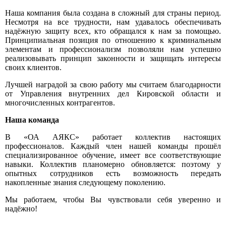
Наша
компания
была
создана
в
сложный
для
страны
период
.
Несмотря
на
все
трудности
,
нам
удавалось
обеспечивать
надёжную
защиту
всех
,
кто
обращался
к
нам
за
помощью
.
Принципиальная
позиция
по
отношению
к
криминальным
элементам
и
профессионализм
позволяли
нам
успешно
реализовывать
принцип
законности
и
защищать
интересы
своих
клиентов
.
Лучшей
наградой
за
свою
работу
мы
считаем
благодарности
от
Управления
внутренних
дел
Кировской
области
и
многочисленных
контрагентов
.
Наша
команда
В
«
ОА
АЯКС
»
работает
коллектив
настоящих
профессионалов
.
Каждый
член
нашей
команды
прошёл
специализированное
обучение
,
имеет
все
соответствующие
навыки
.
Коллектив
планомерно
обновляется
:
поэтому
у
опытных
сотрудников
есть
возможность
передать
накопленные
знания
следующему
поколению
.
Мы
работаем
,
чтобы
Вы
чувствовали
себя
уверенно
и
надёжно
!